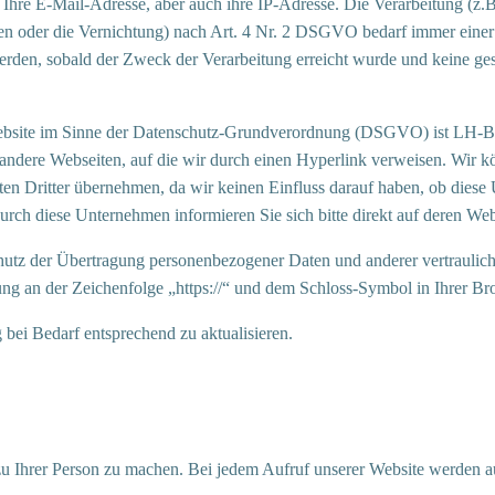
Ihre E-Mail-Adresse, aber auch ihre IP-Adresse. Die Verarbeitung (z.B
n oder die Vernichtung) nach Art. 4 Nr. 2 DSGVO bedarf immer einer 
rden, sobald der Zweck der Verarbeitung erreicht wurde und keine ge
 Website im Sinne der Datenschutz-Grundverordnung (DSGVO) ist LH-B
 andere Webseiten, auf die wir durch einen Hyperlink verweisen. Wir k
n Dritter übernehmen, da wir keinen Einfluss darauf haben, ob diese
h diese Unternehmen informieren Sie sich bitte direkt auf deren Web
utz der Übertragung personenbezogener Daten und anderer vertraulich
ung an der Zeichenfolge „https://“ und dem Schloss-Symbol in Ihrer Br
 bei Bedarf entsprechend zu aktualisieren.
 Ihrer Person zu machen. Bei jedem Aufruf unserer Website werden a