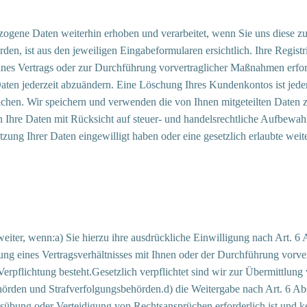
ene Daten weiterhin erhoben und verarbeitet, wenn Sie uns diese zur
n, ist aus den jeweiligen Eingabeformularen ersichtlich. Ihre Registri
ines Vertrags oder zur Durchführung vorvertraglicher Maßnahmen erforde
ten jederzeit abzuändern. Eine Löschung Ihres Kundenkontos ist jede
lichen. Wir speichern und verwenden die von Ihnen mitgeteilten Daten
hre Daten mit Rücksicht auf steuer- und handelsrechtliche Aufbewahru
Nutzung Ihrer Daten eingewilligt haben oder eine gesetzlich erlaubte w
ter, wenn:a) Sie hierzu ihre ausdrückliche Einwilligung nach Art. 6 Ab
ung eines Vertragsverhältnisses mit Ihnen oder der Durchführung vorver
Verpflichtung besteht.Gesetzlich verpflichtet sind wir zur Übermittlun
hörden und Strafverfolgungsbehörden.d) die Weitergabe nach Art. 6 Ab
bung oder Verteidigung von Rechtsansprüchen erforderlich ist und ke