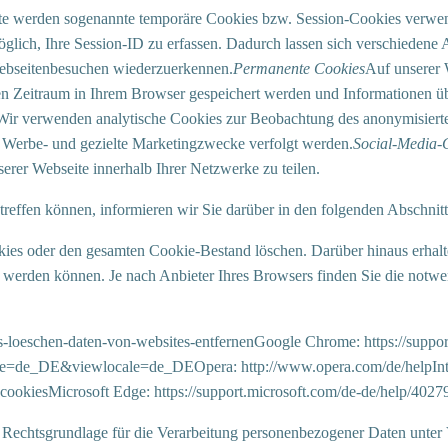
e werden sogenannte temporäre Cookies bzw. Session-Cookies verwende
öglich, Ihre Session-ID zu erfassen. Dadurch lassen sich verschieden
 Webseitenbesuchen wiederzuerkennen.
Permanente Cookies
Auf unserer 
en Zeitraum in Ihrem Browser gespeichert werden und Informationen üb
Wir verwenden analytische Cookies zur Beobachtung des anonymisierte
r Werbe- und gezielte Marketingzwecke verfolgt werden.
Social-Media-
erer Webseite innerhalb Ihrer Netzwerke zu teilen.
effen können, informieren wir Sie darüber in den folgenden Abschnitt
kies oder den gesamten Cookie-Bestand löschen. Darüber hinaus erhalt
t werden können. Je nach Anbieter Ihres Browsers finden Sie die notw
kies-loeschen-daten-von-websites-entfernenGoogle Chrome: https://sup
ale=de_DE&viewlocale=de_DEOpera: http://www.opera.com/de/helpIntern
cookiesMicrosoft Edge: https://support.microsoft.com/de-de/help/402
Rechtsgrundlage für die Verarbeitung personenbezogener Daten unter